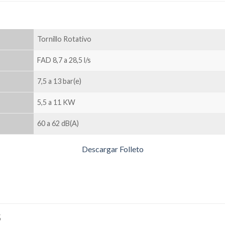
Tornillo Rotativo
FAD 8,7 a 28,5 l/s
7,5 a 13 bar(e)
5,5 a 11 KW
60 a 62 dB(A)
Descargar Folleto
S