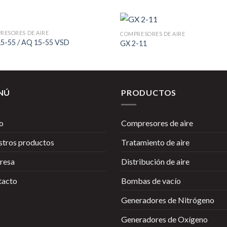
RESORES DE AIRE
COMPRESORES DE AIRE
5-55 / AQ 15-55 VSD
GX 2-11
NÚ
PRODUCTOS
io
Compresores de aire
tros productos
Tratamiento de aire
resa
Distribución de aire
tacto
Bombas de vacío
Generadores de Nitrógeno
Generadores de Oxígeno