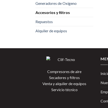
Generadores de Oxígeno
Accesorios y filtros
Repuestos
Alquiler de equipos
ME
Compresores de aire
Inic
Secadores y filtros
Nues
Venta y alquiler de equipos
Servicio técnico
Emp
Con