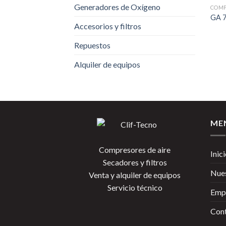
Generadores de Oxígeno
COMP
GA 7
Accesorios y filtros
Repuestos
Alquiler de equipos
ME
Compresores de aire
Inic
Secadores y filtros
Nues
Venta y alquiler de equipos
Servicio técnico
Emp
Con